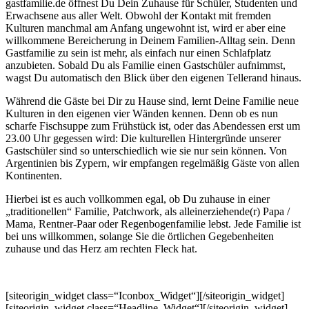
gastfamilie.de öffnest Du Dein Zuhause für Schüler, Studenten und
Erwachsene aus aller Welt. Obwohl der Kontakt mit fremden
Kulturen manchmal am Anfang ungewohnt ist, wird er aber eine
willkommene Bereicherung in Deinem Familien-Alltag sein. Denn
Gastfamilie zu sein ist mehr, als einfach nur einen Schlafplatz
anzubieten. Sobald Du als Familie einen Gastschüler aufnimmst,
wagst Du automatisch den Blick über den eigenen Tellerand hinaus.
Während die Gäste bei Dir zu Hause sind, lernt Deine Familie neue
Kulturen in den eigenen vier Wänden kennen. Denn ob es nun
scharfe Fischsuppe zum Frühstück ist, oder das Abendessen erst um
23.00 Uhr gegessen wird: Die kulturellen Hintergründe unserer
Gastschüler sind so unterschiedlich wie sie nur sein können. Von
Argentinien bis Zypern, wir empfangen regelmäßig Gäste von allen
Kontinenten.
Hierbei ist es auch vollkommen egal, ob Du zuhause in einer
„traditionellen“ Familie, Patchwork, als alleinerziehende(r) Papa /
Mama, Rentner-Paar oder Regenbogenfamilie lebst. Jede Familie ist
bei uns willkommen, solange Sie die örtlichen Gegebenheiten
zuhause und das Herz am rechten Fleck hat.
[siteorigin_widget class=“Iconbox_Widget“]
[/siteorigin_widget]
[siteorigin_widget class=“Headline_Widget“]
[/siteorigin_widget]