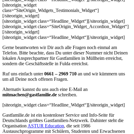
[siteorigin_widget
class=“SiteOrigin_Widgets_Testimonials_Widget“]
[/siteorigin_widget]
[siteorigin_widget class=“Headline_Widget“]
[/siteorigin_widget]
[siteorigin_widget class=“SiteOrigin_Widget_Accordion_Widget“]
[/siteorigin_widget]
[siteorigin_widget class=“Headline_Widget“]
[/siteorigin_widget]
Gerne beantworten wir Dir auch alle Fragen noch einmal am
Telefon. Bitte beachte, dass Du unter dieser Nummer nicht Deinen
lokalen Ansprechpartner für Gastfamilien in Müllheim erreichst,
sondern die Geschäftsstelle in Fulda erreichst.
Ruf uns einfach unter
0661 – 2969 710
an und wir kümmern uns
um all Deine noch offenen Fragen.
Alternativ kannst du uns auch eine E-Mail an
mitmachen@gastfamilie.de
schreiben.
[siteorigin_widget class=“Headline_Widget“]
[/siteorigin_widget]
Gastfamilie.de ist ein kostenloser Service und Info-Seite für
Deutschlands größtes Gastfamilien-Netzwerk. Dahinter steht die
Organisation
ASTUR Education
, die seit 1986
Austauschprogramme mit Schülern, Studenten und Erwachsenen