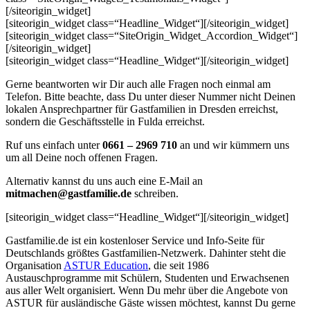
[/siteorigin_widget]
[siteorigin_widget class=“Headline_Widget“]
[/siteorigin_widget]
[siteorigin_widget class=“SiteOrigin_Widget_Accordion_Widget“]
[/siteorigin_widget]
[siteorigin_widget class=“Headline_Widget“]
[/siteorigin_widget]
Gerne beantworten wir Dir auch alle Fragen noch einmal am
Telefon. Bitte beachte, dass Du unter dieser Nummer nicht Deinen
lokalen Ansprechpartner für Gastfamilien in Dresden erreichst,
sondern die Geschäftsstelle in Fulda erreichst.
Ruf uns einfach unter
0661 – 2969 710
an und wir kümmern uns
um all Deine noch offenen Fragen.
Alternativ kannst du uns auch eine E-Mail an
mitmachen@gastfamilie.de
schreiben.
[siteorigin_widget class=“Headline_Widget“]
[/siteorigin_widget]
Gastfamilie.de ist ein kostenloser Service und Info-Seite für
Deutschlands größtes Gastfamilien-Netzwerk. Dahinter steht die
Organisation
ASTUR Education
, die seit 1986
Austauschprogramme mit Schülern, Studenten und Erwachsenen
aus aller Welt organisiert. Wenn Du mehr über die Angebote von
ASTUR für ausländische Gäste wissen möchtest, kannst Du gerne