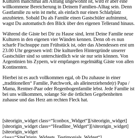
Kulturen manchmal am Anfang ungewohnt ist, wird er aber eine
willkommene Bereicherung in Deinem Familien-Alltag sein. Denn
Gastfamilie zu sein ist mehr, als einfach nur einen Schlafplatz
anzubieten. Sobald Du als Familie einen Gastschüler aufnimmst,
wagst Du automatisch den Blick über den eigenen Tellerand hinaus.
Während die Gäste bei Dir zu Hause sind, lernt Deine Familie neue
Kulturen in den eigenen vier Wänden kennen. Denn ob es nun
scharfe Fischsuppe zum Frühstück ist, oder das Abendessen erst um
23.00 Uhr gegessen wird: Die kulturellen Hintergründe unserer
Gastschüler sind so unterschiedlich wie sie nur sein können. Von
Argentinien bis Zypern, wir empfangen regelmäßig Gäste von allen
Kontinenten.
Hierbei ist es auch vollkommen egal, ob Du zuhause in einer
„traditionellen“ Familie, Patchwork, als alleinerziehende(r) Papa /
Mama, Rentner-Paar oder Regenbogenfamilie lebst. Jede Familie ist
bei uns willkommen, solange Sie die örtlichen Gegebenheiten
zuhause und das Herz am rechten Fleck hat.
[siteorigin_widget class=“Iconbox_Widget“]
[/siteorigin_widget]
[siteorigin_widget class=“Headline_Widget“]
[/siteorigin_widget]
[siteorigin_widget
class=“SiteOrigin_Widgets_Testimonials_Widget“]