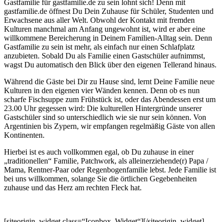
Gastfamilie für gastfamilie.de zu sein lohnt sich! Denn mit
gastfamilie.de öffnest Du Dein Zuhause für Schüler, Studenten und
Erwachsene aus aller Welt. Obwohl der Kontakt mit fremden
Kulturen manchmal am Anfang ungewohnt ist, wird er aber eine
willkommene Bereicherung in Deinem Familien-Alltag sein. Denn
Gastfamilie zu sein ist mehr, als einfach nur einen Schlafplatz
anzubieten. Sobald Du als Familie einen Gastschüler aufnimmst,
wagst Du automatisch den Blick über den eigenen Tellerand hinaus.
Während die Gäste bei Dir zu Hause sind, lernt Deine Familie neue
Kulturen in den eigenen vier Wänden kennen. Denn ob es nun
scharfe Fischsuppe zum Frühstück ist, oder das Abendessen erst um
23.00 Uhr gegessen wird: Die kulturellen Hintergründe unserer
Gastschüler sind so unterschiedlich wie sie nur sein können. Von
Argentinien bis Zypern, wir empfangen regelmäßig Gäste von allen
Kontinenten.
Hierbei ist es auch vollkommen egal, ob Du zuhause in einer
„traditionellen“ Familie, Patchwork, als alleinerziehende(r) Papa /
Mama, Rentner-Paar oder Regenbogenfamilie lebst. Jede Familie ist
bei uns willkommen, solange Sie die örtlichen Gegebenheiten
zuhause und das Herz am rechten Fleck hat.
[siteorigin_widget class=“Iconbox_Widget“]
[/siteorigin_widget]