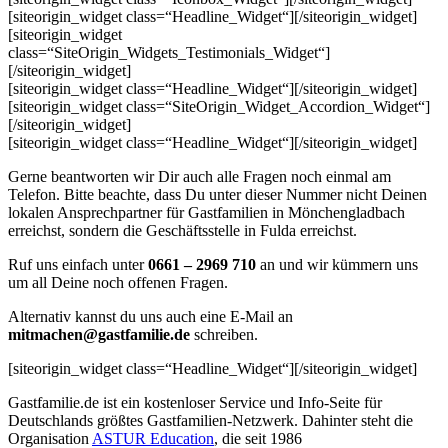
[siteorigin_widget class=“Headline_Widget“]
[/siteorigin_widget]
[siteorigin_widget
class=“SiteOrigin_Widgets_Testimonials_Widget“]
[/siteorigin_widget]
[siteorigin_widget class=“Headline_Widget“]
[/siteorigin_widget]
[siteorigin_widget class=“SiteOrigin_Widget_Accordion_Widget“]
[/siteorigin_widget]
[siteorigin_widget class=“Headline_Widget“]
[/siteorigin_widget]
Gerne beantworten wir Dir auch alle Fragen noch einmal am
Telefon. Bitte beachte, dass Du unter dieser Nummer nicht Deinen
lokalen Ansprechpartner für Gastfamilien in Mönchengladbach
erreichst, sondern die Geschäftsstelle in Fulda erreichst.
Ruf uns einfach unter
0661 – 2969 710
an und wir kümmern uns
um all Deine noch offenen Fragen.
Alternativ kannst du uns auch eine E-Mail an
mitmachen@gastfamilie.de
schreiben.
[siteorigin_widget class=“Headline_Widget“]
[/siteorigin_widget]
Gastfamilie.de ist ein kostenloser Service und Info-Seite für
Deutschlands größtes Gastfamilien-Netzwerk. Dahinter steht die
Organisation
ASTUR Education
, die seit 1986